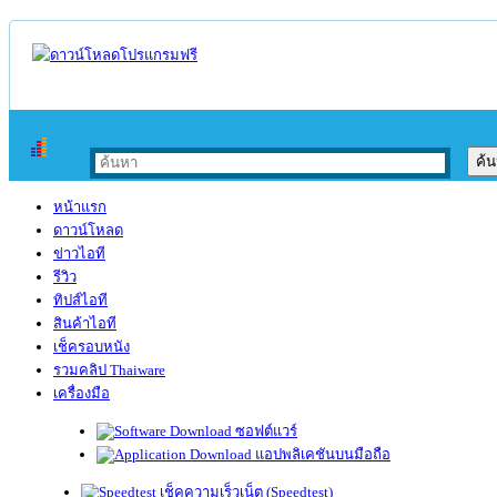
หน้าแรก
ดาวน์โหลด
ข่าวไอที
รีวิว
ทิปส์ไอที
สินค้าไอที
เช็ครอบหนัง
รวมคลิป Thaiware
เครื่องมือ
ซอฟต์แวร์
แอปพลิเคชันบนมือถือ
เช็คความเร็วเน็ต (Speedtest)