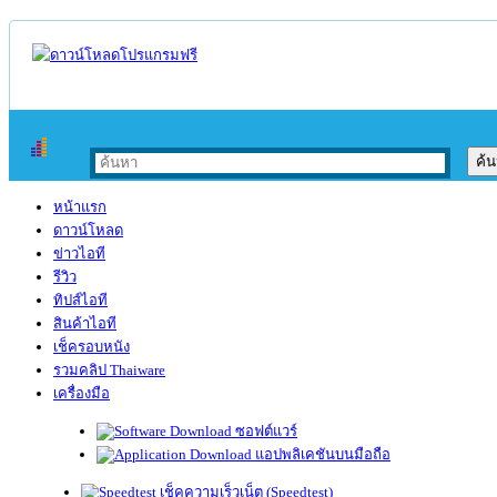
หน้าแรก
ดาวน์โหลด
ข่าวไอที
รีวิว
ทิปส์ไอที
สินค้าไอที
เช็ครอบหนัง
รวมคลิป Thaiware
เครื่องมือ
ซอฟต์แวร์
แอปพลิเคชันบนมือถือ
เช็คความเร็วเน็ต (Speedtest)