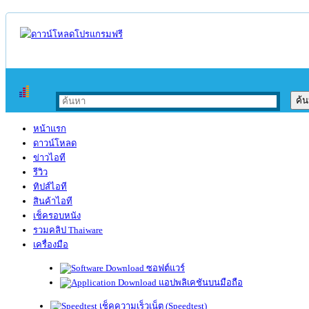
หน้าแรก
ดาวน์โหลด
ข่าวไอที
รีวิว
ทิปส์ไอที
สินค้าไอที
เช็ครอบหนัง
รวมคลิป Thaiware
เครื่องมือ
ซอฟต์แวร์
แอปพลิเคชันบนมือถือ
เช็คความเร็วเน็ต (Speedtest)