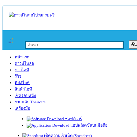
หน้าแรก
ดาวน์โหลด
ข่าวไอที
รีวิว
ทิปส์ไอที
สินค้าไอที
เช็ครอบหนัง
รวมคลิป Thaiware
เครื่องมือ
ซอฟต์แวร์
แอปพลิเคชันบนมือถือ
เช็คความเร็วเน็ต (Speedtest)