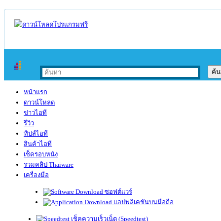
หน้าแรก
ดาวน์โหลด
ข่าวไอที
รีวิว
ทิปส์ไอที
สินค้าไอที
เช็ครอบหนัง
รวมคลิป Thaiware
เครื่องมือ
ซอฟต์แวร์
แอปพลิเคชันบนมือถือ
เช็คความเร็วเน็ต (Speedtest)