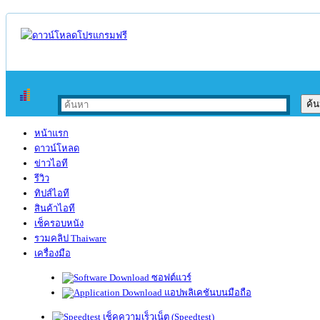
หน้าแรก
ดาวน์โหลด
ข่าวไอที
รีวิว
ทิปส์ไอที
สินค้าไอที
เช็ครอบหนัง
รวมคลิป Thaiware
เครื่องมือ
ซอฟต์แวร์
แอปพลิเคชันบนมือถือ
เช็คความเร็วเน็ต (Speedtest)