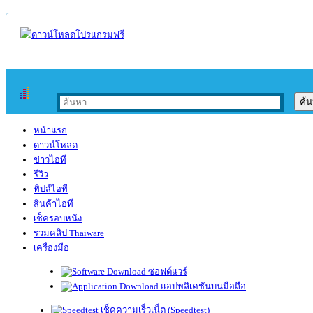
หน้าแรก
ดาวน์โหลด
ข่าวไอที
รีวิว
ทิปส์ไอที
สินค้าไอที
เช็ครอบหนัง
รวมคลิป Thaiware
เครื่องมือ
ซอฟต์แวร์
แอปพลิเคชันบนมือถือ
เช็คความเร็วเน็ต (Speedtest)