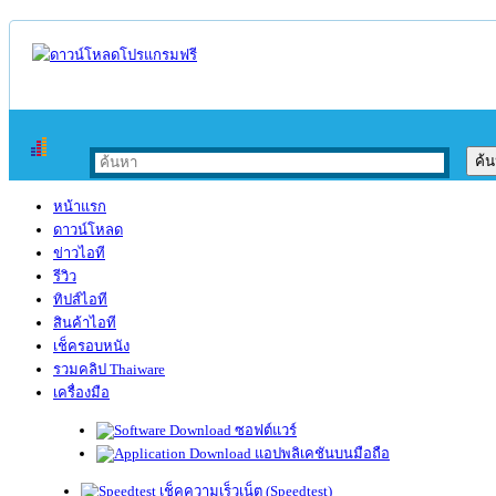
หน้าแรก
ดาวน์โหลด
ข่าวไอที
รีวิว
ทิปส์ไอที
สินค้าไอที
เช็ครอบหนัง
รวมคลิป Thaiware
เครื่องมือ
ซอฟต์แวร์
แอปพลิเคชันบนมือถือ
เช็คความเร็วเน็ต (Speedtest)