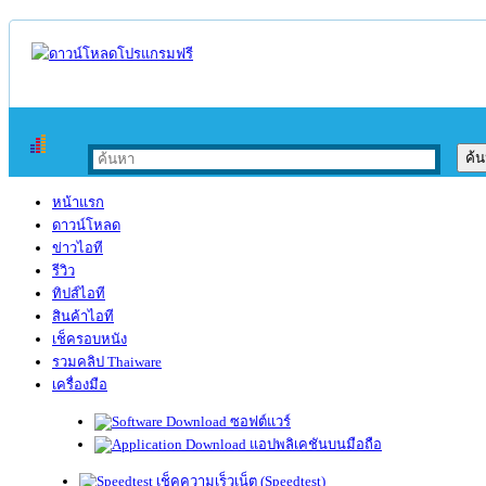
หน้าแรก
ดาวน์โหลด
ข่าวไอที
รีวิว
ทิปส์ไอที
สินค้าไอที
เช็ครอบหนัง
รวมคลิป Thaiware
เครื่องมือ
ซอฟต์แวร์
แอปพลิเคชันบนมือถือ
เช็คความเร็วเน็ต (Speedtest)