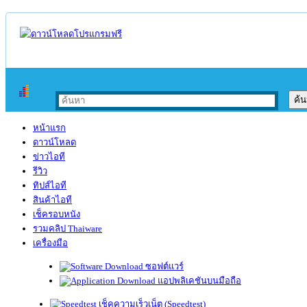
หน้าแรก
ดาวน์โหลด
ข่าวไอที
รีวิว
ทิปส์ไอที
สินค้าไอที
เช็ครอบหนัง
รวมคลิป Thaiware
เครื่องมือ
ซอฟต์แวร์
แอปพลิเคชันบนมือถือ
เช็คความเร็วเน็ต (Speedtest)