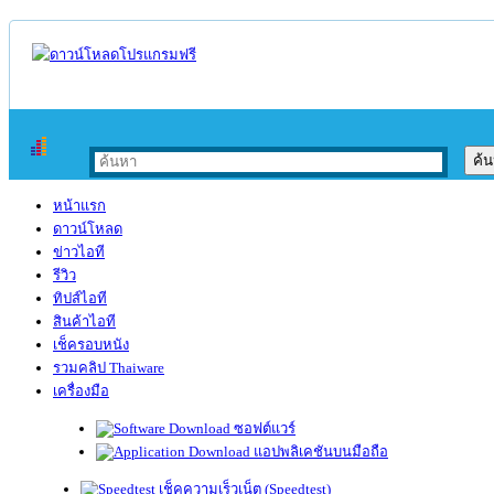
หน้าแรก
ดาวน์โหลด
ข่าวไอที
รีวิว
ทิปส์ไอที
สินค้าไอที
เช็ครอบหนัง
รวมคลิป Thaiware
เครื่องมือ
ซอฟต์แวร์
แอปพลิเคชันบนมือถือ
เช็คความเร็วเน็ต (Speedtest)