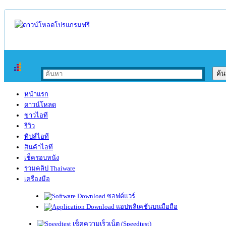
หน้าแรก
ดาวน์โหลด
ข่าวไอที
รีวิว
ทิปส์ไอที
สินค้าไอที
เช็ครอบหนัง
รวมคลิป Thaiware
เครื่องมือ
ซอฟต์แวร์
แอปพลิเคชันบนมือถือ
เช็คความเร็วเน็ต (Speedtest)