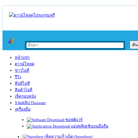
หน้าแรก
ดาวน์โหลด
ข่าวไอที
รีวิว
ทิปส์ไอที
สินค้าไอที
เช็ครอบหนัง
รวมคลิป Thaiware
เครื่องมือ
ซอฟต์แวร์
แอปพลิเคชันบนมือถือ
เช็คความเร็วเน็ต (Speedtest)