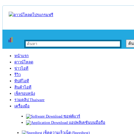
หน้าแรก
ดาวน์โหลด
ข่าวไอที
รีวิว
ทิปส์ไอที
สินค้าไอที
เช็ครอบหนัง
รวมคลิป Thaiware
เครื่องมือ
ซอฟต์แวร์
แอปพลิเคชันบนมือถือ
เช็คความเร็วเน็ต (Speedtest)