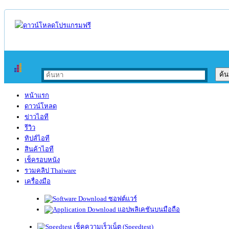
หน้าแรก
ดาวน์โหลด
ข่าวไอที
รีวิว
ทิปส์ไอที
สินค้าไอที
เช็ครอบหนัง
รวมคลิป Thaiware
เครื่องมือ
ซอฟต์แวร์
แอปพลิเคชันบนมือถือ
เช็คความเร็วเน็ต (Speedtest)