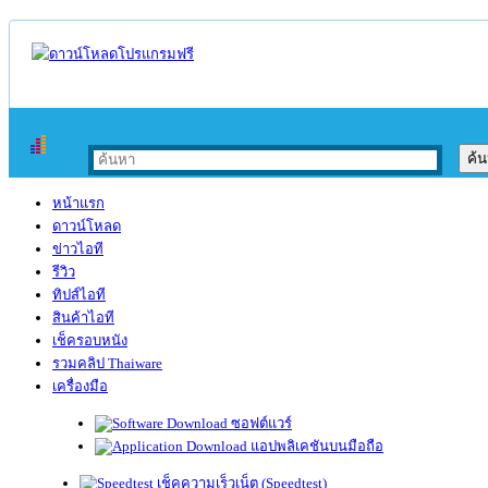
หน้าแรก
ดาวน์โหลด
ข่าวไอที
รีวิว
ทิปส์ไอที
สินค้าไอที
เช็ครอบหนัง
รวมคลิป Thaiware
เครื่องมือ
ซอฟต์แวร์
แอปพลิเคชันบนมือถือ
เช็คความเร็วเน็ต (Speedtest)