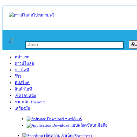
หน้าแรก
ดาวน์โหลด
ข่าวไอที
รีวิว
ทิปส์ไอที
สินค้าไอที
เช็ครอบหนัง
รวมคลิป Thaiware
เครื่องมือ
ซอฟต์แวร์
แอปพลิเคชันบนมือถือ
เช็คความเร็วเน็ต (Speedtest)