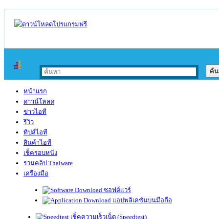
หน้าแรก
ดาวน์โหลด
ข่าวไอที
รีวิว
ทิปส์ไอที
สินค้าไอที
เช็ครอบหนัง
รวมคลิป Thaiware
เครื่องมือ
ซอฟต์แวร์
แอปพลิเคชันบนมือถือ
เช็คความเร็วเน็ต (Speedtest)