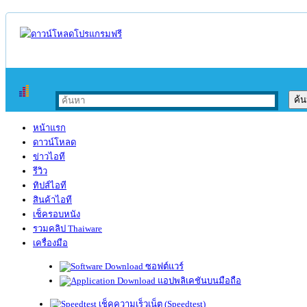
หน้าแรก
ดาวน์โหลด
ข่าวไอที
รีวิว
ทิปส์ไอที
สินค้าไอที
เช็ครอบหนัง
รวมคลิป Thaiware
เครื่องมือ
ซอฟต์แวร์
แอปพลิเคชันบนมือถือ
เช็คความเร็วเน็ต (Speedtest)