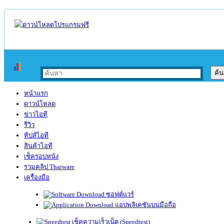
หน้าแรก
ดาวน์โหลด
ข่าวไอที
รีวิว
ทิปส์ไอที
สินค้าไอที
เช็ครอบหนัง
รวมคลิป Thaiware
เครื่องมือ
ซอฟต์แวร์
แอปพลิเคชันบนมือถือ
เช็คความเร็วเน็ต (Speedtest)