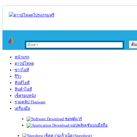
หน้าแรก
ดาวน์โหลด
ข่าวไอที
รีวิว
ทิปส์ไอที
สินค้าไอที
เช็ครอบหนัง
รวมคลิป Thaiware
เครื่องมือ
ซอฟต์แวร์
แอปพลิเคชันบนมือถือ
เช็คความเร็วเน็ต (Speedtest)