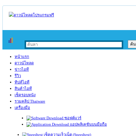
หน้าแรก
ดาวน์โหลด
ข่าวไอที
รีวิว
ทิปส์ไอที
สินค้าไอที
เช็ครอบหนัง
รวมคลิป Thaiware
เครื่องมือ
ซอฟต์แวร์
แอปพลิเคชันบนมือถือ
เช็คความเร็วเน็ต (Speedtest)