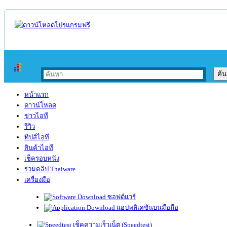
หน้าแรก
ดาวน์โหลด
ข่าวไอที
รีวิว
ทิปส์ไอที
สินค้าไอที
เช็ครอบหนัง
รวมคลิป Thaiware
เครื่องมือ
ซอฟต์แวร์
แอปพลิเคชันบนมือถือ
เช็คความเร็วเน็ต (Speedtest)