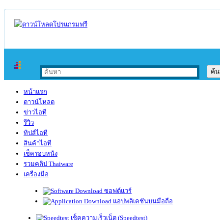
หน้าแรก
ดาวน์โหลด
ข่าวไอที
รีวิว
ทิปส์ไอที
สินค้าไอที
เช็ครอบหนัง
รวมคลิป Thaiware
เครื่องมือ
ซอฟต์แวร์
แอปพลิเคชันบนมือถือ
เช็คความเร็วเน็ต (Speedtest)