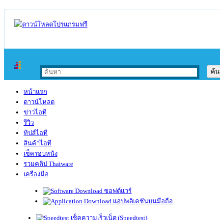
หน้าแรก
ดาวน์โหลด
ข่าวไอที
รีวิว
ทิปส์ไอที
สินค้าไอที
เช็ครอบหนัง
รวมคลิป Thaiware
เครื่องมือ
ซอฟต์แวร์
แอปพลิเคชันบนมือถือ
เช็คความเร็วเน็ต (Speedtest)