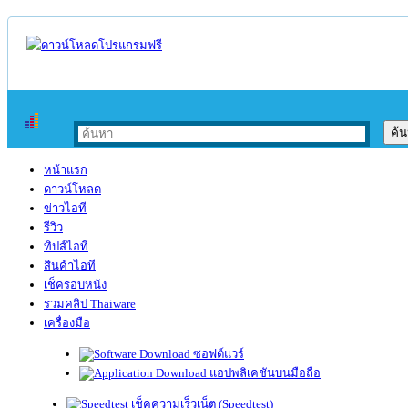
หน้าแรก
ดาวน์โหลด
ข่าวไอที
รีวิว
ทิปส์ไอที
สินค้าไอที
เช็ครอบหนัง
รวมคลิป Thaiware
เครื่องมือ
ซอฟต์แวร์
แอปพลิเคชันบนมือถือ
เช็คความเร็วเน็ต (Speedtest)