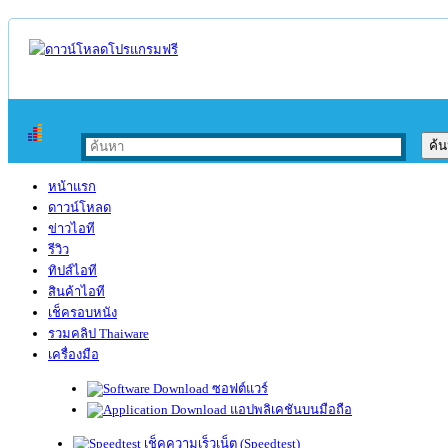
หน้าแรก
ดาวน์โหลด
ข่าวไอที
รีวิว
ทิปส์ไอที
สินค้าไอที
เช็ครอบหนัง
รวมคลิป Thaiware
เครื่องมือ
ซอฟต์แวร์
แอปพลิเคชันบนมือถือ
เช็คความเร็วเน็ต (Speedtest)