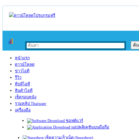
หน้าแรก
ดาวน์โหลด
ข่าวไอที
รีวิว
ทิปส์ไอที
สินค้าไอที
เช็ครอบหนัง
รวมคลิป Thaiware
เครื่องมือ
ซอฟต์แวร์
แอปพลิเคชันบนมือถือ
เช็คความเร็วเน็ต (Speedtest)