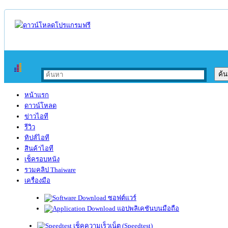
หน้าแรก
ดาวน์โหลด
ข่าวไอที
รีวิว
ทิปส์ไอที
สินค้าไอที
เช็ครอบหนัง
รวมคลิป Thaiware
เครื่องมือ
ซอฟต์แวร์
แอปพลิเคชันบนมือถือ
เช็คความเร็วเน็ต (Speedtest)