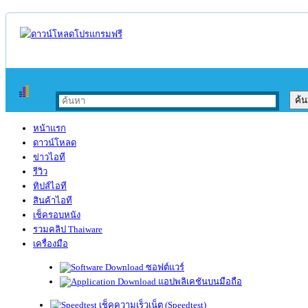
หน้าแรก
ดาวน์โหลด
ข่าวไอที
รีวิว
ทิปส์ไอที
สินค้าไอที
เช็ครอบหนัง
รวมคลิป Thaiware
เครื่องมือ
ซอฟต์แวร์
แอปพลิเคชันบนมือถือ
เช็คความเร็วเน็ต (Speedtest)