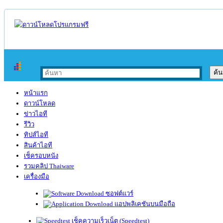
หน้าแรก
ดาวน์โหลด
ข่าวไอที
รีวิว
ทิปส์ไอที
สินค้าไอที
เช็ครอบหนัง
รวมคลิป Thaiware
เครื่องมือ
ซอฟต์แวร์
แอปพลิเคชันบนมือถือ
เช็คความเร็วเน็ต (Speedtest)