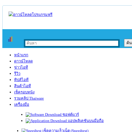
หน้าแรก
ดาวน์โหลด
ข่าวไอที
รีวิว
ทิปส์ไอที
สินค้าไอที
เช็ครอบหนัง
รวมคลิป Thaiware
เครื่องมือ
ซอฟต์แวร์
แอปพลิเคชันบนมือถือ
เช็คความเร็วเน็ต (Speedtest)