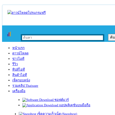
หน้าแรก
ดาวน์โหลด
ข่าวไอที
รีวิว
ทิปส์ไอที
สินค้าไอที
เช็ครอบหนัง
รวมคลิป Thaiware
เครื่องมือ
ซอฟต์แวร์
แอปพลิเคชันบนมือถือ
เช็คความเร็วเน็ต (Speedtest)