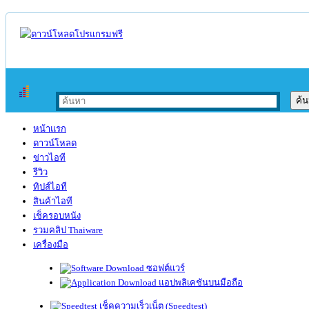
หน้าแรก
ดาวน์โหลด
ข่าวไอที
รีวิว
ทิปส์ไอที
สินค้าไอที
เช็ครอบหนัง
รวมคลิป Thaiware
เครื่องมือ
ซอฟต์แวร์
แอปพลิเคชันบนมือถือ
เช็คความเร็วเน็ต (Speedtest)