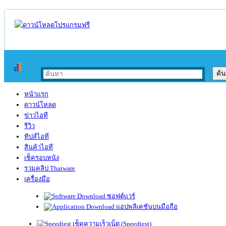
หน้าแรก
ดาวน์โหลด
ข่าวไอที
รีวิว
ทิปส์ไอที
สินค้าไอที
เช็ครอบหนัง
รวมคลิป Thaiware
เครื่องมือ
ซอฟต์แวร์
แอปพลิเคชันบนมือถือ
เช็คความเร็วเน็ต (Speedtest)