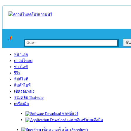
หน้าแรก
ดาวน์โหลด
ข่าวไอที
รีวิว
ทิปส์ไอที
สินค้าไอที
เช็ครอบหนัง
รวมคลิป Thaiware
เครื่องมือ
ซอฟต์แวร์
แอปพลิเคชันบนมือถือ
เช็คความเร็วเน็ต (Speedtest)