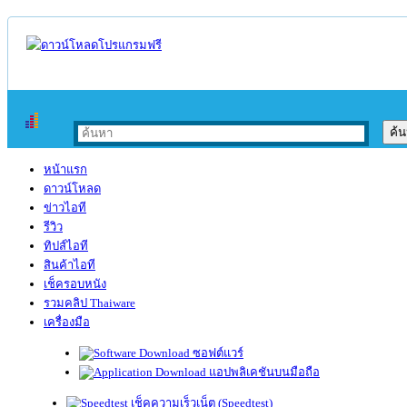
หน้าแรก
ดาวน์โหลด
ข่าวไอที
รีวิว
ทิปส์ไอที
สินค้าไอที
เช็ครอบหนัง
รวมคลิป Thaiware
เครื่องมือ
ซอฟต์แวร์
แอปพลิเคชันบนมือถือ
เช็คความเร็วเน็ต (Speedtest)