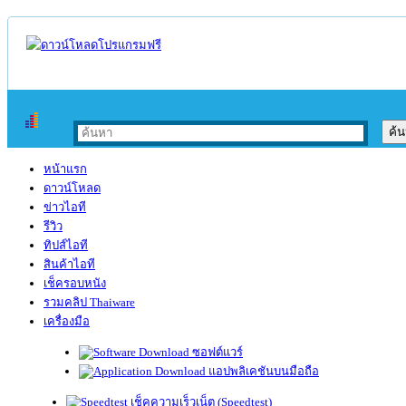
หน้าแรก
ดาวน์โหลด
ข่าวไอที
รีวิว
ทิปส์ไอที
สินค้าไอที
เช็ครอบหนัง
รวมคลิป Thaiware
เครื่องมือ
ซอฟต์แวร์
แอปพลิเคชันบนมือถือ
เช็คความเร็วเน็ต (Speedtest)