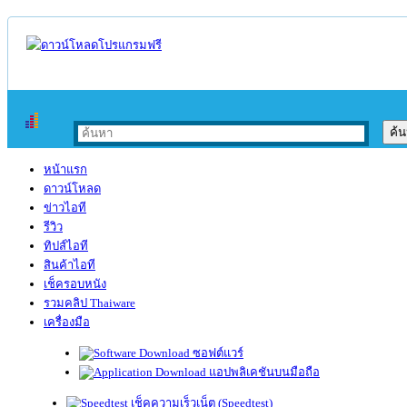
หน้าแรก
ดาวน์โหลด
ข่าวไอที
รีวิว
ทิปส์ไอที
สินค้าไอที
เช็ครอบหนัง
รวมคลิป Thaiware
เครื่องมือ
ซอฟต์แวร์
แอปพลิเคชันบนมือถือ
เช็คความเร็วเน็ต (Speedtest)