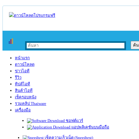
หน้าแรก
ดาวน์โหลด
ข่าวไอที
รีวิว
ทิปส์ไอที
สินค้าไอที
เช็ครอบหนัง
รวมคลิป Thaiware
เครื่องมือ
ซอฟต์แวร์
แอปพลิเคชันบนมือถือ
เช็คความเร็วเน็ต (Speedtest)