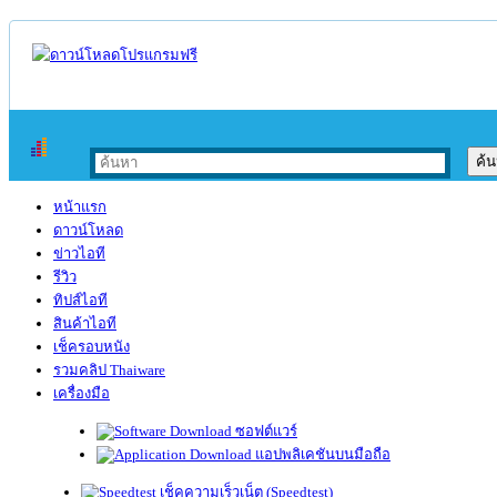
หน้าแรก
ดาวน์โหลด
ข่าวไอที
รีวิว
ทิปส์ไอที
สินค้าไอที
เช็ครอบหนัง
รวมคลิป Thaiware
เครื่องมือ
ซอฟต์แวร์
แอปพลิเคชันบนมือถือ
เช็คความเร็วเน็ต (Speedtest)