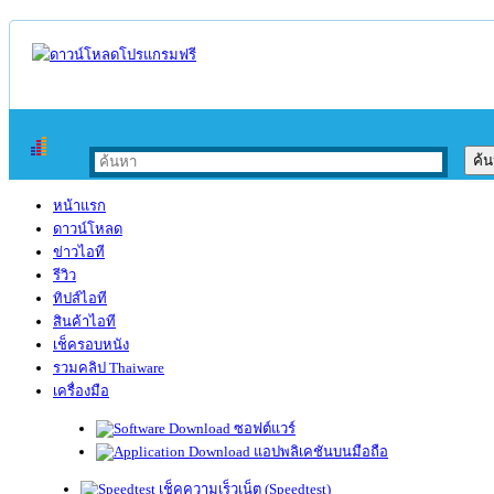
หน้าแรก
ดาวน์โหลด
ข่าวไอที
รีวิว
ทิปส์ไอที
สินค้าไอที
เช็ครอบหนัง
รวมคลิป Thaiware
เครื่องมือ
ซอฟต์แวร์
แอปพลิเคชันบนมือถือ
เช็คความเร็วเน็ต (Speedtest)