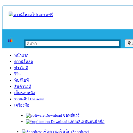
หน้าแรก
ดาวน์โหลด
ข่าวไอที
รีวิว
ทิปส์ไอที
สินค้าไอที
เช็ครอบหนัง
รวมคลิป Thaiware
เครื่องมือ
ซอฟต์แวร์
แอปพลิเคชันบนมือถือ
เช็คความเร็วเน็ต (Speedtest)