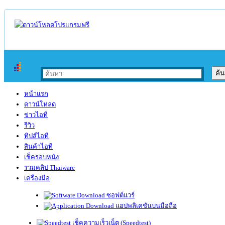
หน้าแรก
ดาวน์โหลด
ข่าวไอที
รีวิว
ทิปส์ไอที
สินค้าไอที
เช็ครอบหนัง
รวมคลิป Thaiware
เครื่องมือ
ซอฟต์แวร์
แอปพลิเคชันบนมือถือ
เช็คความเร็วเน็ต (Speedtest)