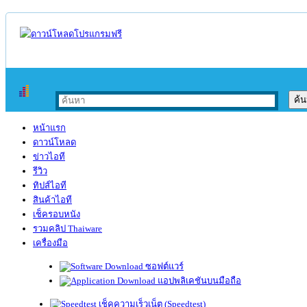
หน้าแรก
ดาวน์โหลด
ข่าวไอที
รีวิว
ทิปส์ไอที
สินค้าไอที
เช็ครอบหนัง
รวมคลิป Thaiware
เครื่องมือ
ซอฟต์แวร์
แอปพลิเคชันบนมือถือ
เช็คความเร็วเน็ต (Speedtest)