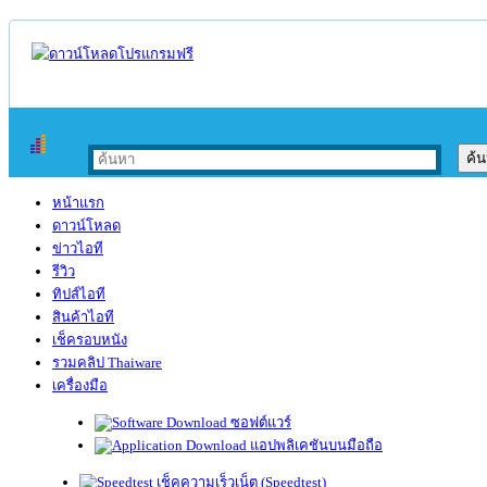
หน้าแรก
ดาวน์โหลด
ข่าวไอที
รีวิว
ทิปส์ไอที
สินค้าไอที
เช็ครอบหนัง
รวมคลิป Thaiware
เครื่องมือ
ซอฟต์แวร์
แอปพลิเคชันบนมือถือ
เช็คความเร็วเน็ต (Speedtest)