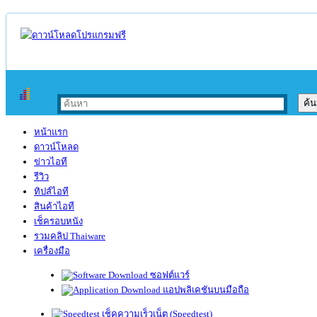
หน้าแรก
ดาวน์โหลด
ข่าวไอที
รีวิว
ทิปส์ไอที
สินค้าไอที
เช็ครอบหนัง
รวมคลิป Thaiware
เครื่องมือ
ซอฟต์แวร์
แอปพลิเคชันบนมือถือ
เช็คความเร็วเน็ต (Speedtest)