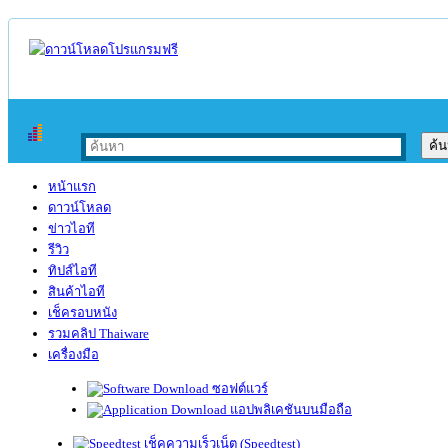
หน้าแรก
ดาวน์โหลด
ข่าวไอที
รีวิว
ทิปส์ไอที
สินค้าไอที
เช็ครอบหนัง
รวมคลิป Thaiware
เครื่องมือ
ซอฟต์แวร์
แอปพลิเคชันบนมือถือ
เช็คความเร็วเน็ต (Speedtest)