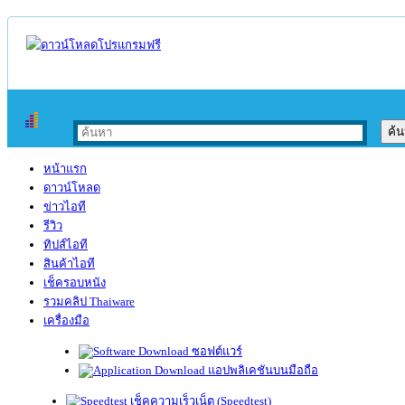
หน้าแรก
ดาวน์โหลด
ข่าวไอที
รีวิว
ทิปส์ไอที
สินค้าไอที
เช็ครอบหนัง
รวมคลิป Thaiware
เครื่องมือ
ซอฟต์แวร์
แอปพลิเคชันบนมือถือ
เช็คความเร็วเน็ต (Speedtest)