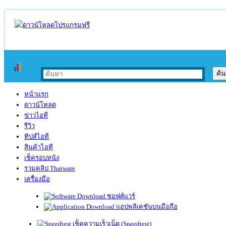
หน้าแรก
ดาวน์โหลด
ข่าวไอที
รีวิว
ทิปส์ไอที
สินค้าไอที
เช็ครอบหนัง
รวมคลิป Thaiware
เครื่องมือ
ซอฟต์แวร์
แอปพลิเคชันบนมือถือ
เช็คความเร็วเน็ต (Speedtest)